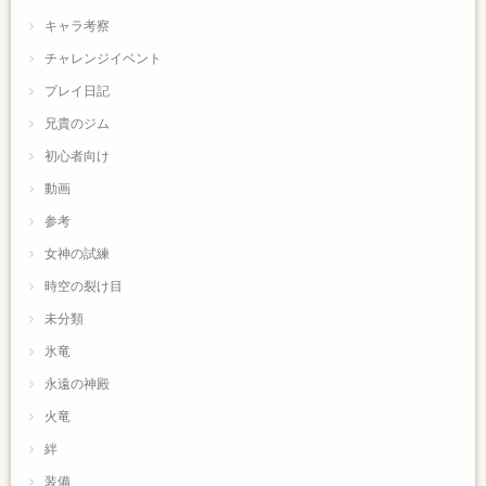
キャラ考察
チャレンジイベント
プレイ日記
兄貴のジム
初心者向け
動画
参考
女神の試練
時空の裂け目
未分類
氷竜
永遠の神殿
火竜
絆
装備