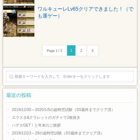
ワルキューレLv65クリアできました！（で
も運ゲー）
1
Page 1 / 3
2
3
最近の投稿
2019/12/30～2020/1/5の超時空試験（SS最終までクリア済）
エラスタ&クラレットのガチャで2枚抜き
ハデスGET！と年末のご挨拶
2019/12/23～29の超時空試験（SS最終までクリア済）