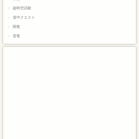
超時空試験
道中クエスト
闇竜
雷竜