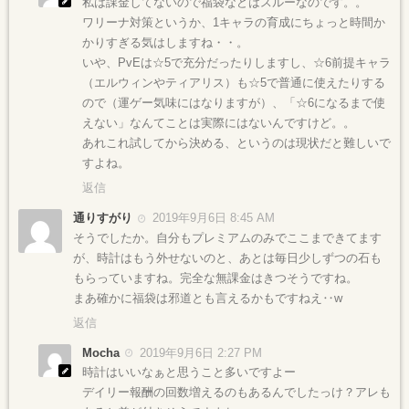
私は課金してないので福袋などはスルーなのです。。
ワリーナ対策というか、1キャラの育成にちょっと時間か
かりすぎる気はしますね・・。
いや、PvEは☆5で充分だったりしますし、☆6前提キャラ
（エルウィンやティアリス）も☆5で普通に使えたりする
ので（運ゲー気味にはなりますが）、「☆6になるまで使
えない」なんてことは実際にはないんですけど。。
あれこれ試してから決める、というのは現状だと難しいで
すよね。
返信
通りすがり
2019年9月6日 8:45 AM
そうでしたか。自分もプレミアムのみでここまできてます
が、時計はもう外せないのと、あとは毎日少しずつの石も
もらっていますね。完全な無課金はきつそうですね。
まあ確かに福袋は邪道とも言えるかもですねえ‥w
返信
Mocha
2019年9月6日 2:27 PM
時計はいいなぁと思うこと多いですよー
デイリー報酬の回数増えるのもあるんでしたっけ？アレも