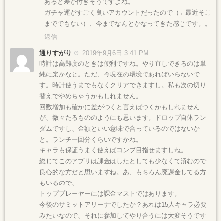
あると差が付きそうですよね。
ガチャ運がすごく良いアカウントだったので（←最近そこ
まででもない）、今までなんとかなってきた感じです。。
返信
通りすがり
2019年9月6日 3:41 PM
時計は高難度のときは便利ですね。やり直しできるのは単
純に楽かなと。ただ、今現在の環境であればいらないで
す。時計使うまでもなくクリアできますし。私も次の切り
替えでやめちゃうかもしれません。
回数増加も確かに差がつくと言えばつくかもしれません
が、微々たるもののようにも思います。ドロップ自体ラン
ダムですし、金額といい意味で合っているのではないか
と。ランチ一回分くらいですかね。
キャラも保証うまく使えばコンプ目指せますしね。
総じてこのアプリは課金はしたとしても少なくて済むので
良心的な方だと思いますね。あ、もちろん廃課金してる方
もいるので、
トッププレーヤーには課金マストではあります。
今後のサミットアリーナでしたか？あれは15人キャラ必要
みたいなので、それに参加してやり合うには大変そうです