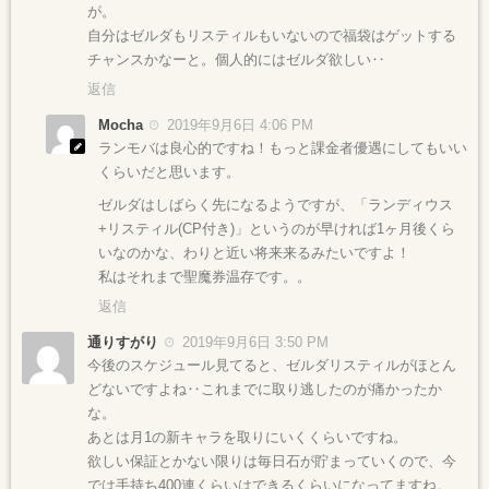
が。
自分はゼルダもリスティルもいないので福袋はゲットする
チャンスかなーと。個人的にはゼルダ欲しい‥
返信
Mocha
2019年9月6日 4:06 PM
ランモバは良心的ですね！もっと課金者優遇にしてもいい
くらいだと思います。
ゼルダはしばらく先になるようですが、「ランディウス
+リスティル(CP付き)」というのが早ければ1ヶ月後くら
いなのかな、わりと近い将来来るみたいですよ！
私はそれまで聖魔券温存です。。
返信
通りすがり
2019年9月6日 3:50 PM
今後のスケジュール見てると、ゼルダリスティルがほとん
どないですよね‥これまでに取り逃したのが痛かったか
な。
あとは月1の新キャラを取りにいくくらいですね。
欲しい保証とかない限りは毎日石が貯まっていくので、今
では手持ち400連くらいはできるくらいになってますね。