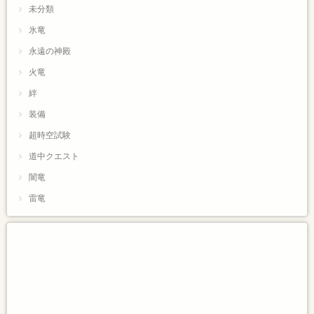
未分類
氷竜
永遠の神殿
火竜
絆
装備
超時空試験
道中クエスト
闇竜
雷竜