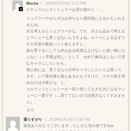
Mocha
2019年8月24日 5:12 PM
スキュラにレオンミュラーは茨の道かと・・。
ジュグラーやゼルダはお持ちなら選択肢に入るかもしれま
せんね。
兵士考えるとジュグラーかな。でも、兵士も込みで考える
とマシューも悪くはないんですよね。ルートによるはずで
すが天使や吸血バット使えますし。
誰を育てるにしても絆はある程度は上げないと使い物にな
らない（＝手間は同じ）として、せめて練兵はしないで済
むキャラにしたいかも。
個人的には、育てるならSSRキャラにしたいとは思って
ます。レア度信者な面もあるかもですけど、ステの差を埋
めるのは大変かな、と。
エルウィンとシェリーが一回り弱くても大丈夫になるマシ
ューに一票です（←育ててないので説得力なくてすみませ
ん）。
返信
通りすがり
2019年8月24日 5:36 PM
返信ありがとうございます。たしかに茨の道ですねw