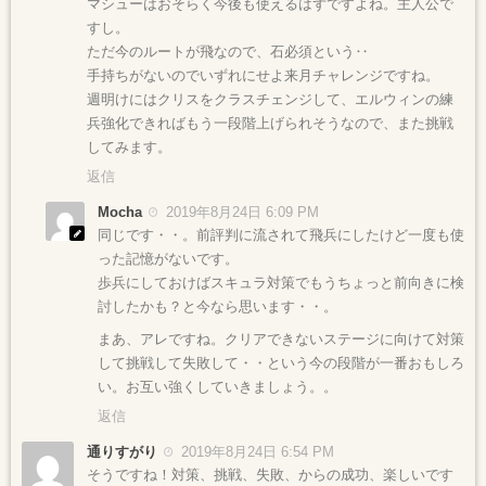
マシューはおそらく今後も使えるはずですよね。主人公で
すし。
ただ今のルートが飛なので、石必須という‥
手持ちがないのでいずれにせよ来月チャレンジですね。
週明けにはクリスをクラスチェンジして、エルウィンの練
兵強化できればもう一段階上げられそうなので、また挑戦
してみます。
返信
Mocha
2019年8月24日 6:09 PM
同じです・・。前評判に流されて飛兵にしたけど一度も使
った記憶がないです。
歩兵にしておけばスキュラ対策でもうちょっと前向きに検
討したかも？と今なら思います・・。
まあ、アレですね。クリアできないステージに向けて対策
して挑戦して失敗して・・という今の段階が一番おもしろ
い。お互い強くしていきましょう。。
返信
通りすがり
2019年8月24日 6:54 PM
そうですね！対策、挑戦、失敗、からの成功、楽しいです