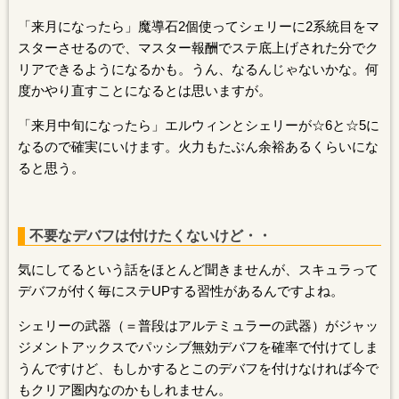
「来月になったら」魔導石2個使ってシェリーに2系統目をマ
スターさせるので、マスター報酬でステ底上げされた分でク
リアできるようになるかも。うん、なるんじゃないかな。何
度かやり直すことになるとは思いますが。
「来月中旬になったら」エルウィンとシェリーが☆6と☆5に
なるので確実にいけます。火力もたぶん余裕あるくらいにな
ると思う。
不要なデバフは付けたくないけど・・
気にしてるという話をほとんど聞きませんが、スキュラって
デバフが付く毎にステUPする習性があるんですよね。
シェリーの武器（＝普段はアルテミュラーの武器）がジャッ
ジメントアックスでパッシブ無効デバフを確率で付けてしま
うんですけど、もしかするとこのデバフを付けなければ今で
もクリア圏内なのかもしれません。