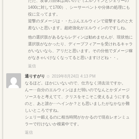
ただ、攻撃力自体は高いので（エルウィンとシェリーの
1400に対して1700）、シーサーペントや分体の処理にも
役に立ってます。
迎撃のダメージは・・たぶんエルウィンで迎撃するのと大
差ないと思います。超絶強化がエルウィンのですしね。
他の選択肢があるならレディンは勧めませんが、現状他に
選択肢がなかったり、ディープフィアーを受けれるキャラ
がいないなら、アリだと思います。その分他でダメージ稼
がなきゃいけなくなってると思いますけどね・・。
返信
通りすがり
2019年8月24日 4:13 PM
なるほど。ほかにいないので、仕方なく消去法ですか。
んー‥自分のエルウィンはまだ弱いのでなんとかダメージ
ソースをと考えてて、クリスをそこそこ使えるようにする
のと、あと誰か‥ヘインか？とも思いましたがなかなか難
しいところですね。
シェリー鍛えるのに相当時間がかかるので現在レオンミュ
ラーで行けないか模索中です。
返信