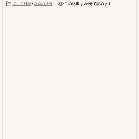
プレイ日記
/
永遠の神殿
この記事は約
4
分で読めます。