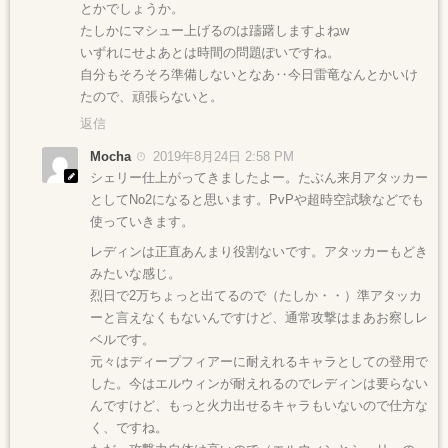
とかでしょうか。
たしかにマシュー上げるのは躊躇しますよねw
いずれにせよあとは時間の問題ぽいですね。
自分もそろそろ準備しないとなあ‥今日雷竜なんとかいけ
たので、頑張らないと。
返信
Mocha
2019年8月24日 2:58 PM
シェリー仕上がってきましたよー。たぶん来月アタッカー
としてNo2になると思います。PvPや超時空試験などでも
使っていきます。
レディンは正直あんまり役割ないです。アタッカーもどき
みたいな感じ。
烈日で2万ちょっと出てるので（たしか・・）準アタッカ
ーと言えなくもないんですけど、通常攻撃はまあお察しレ
ベルです。
元々はディープフィアーに耐えれるキャラとしての登用で
した。今はエルウィンが耐えれるのでレディンは要らない
んですけど、もっと火力出せるキャラもいないので仕方な
く、ですね。