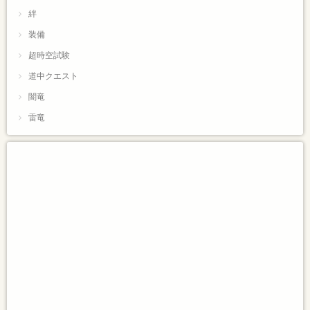
絆
装備
超時空試験
道中クエスト
闇竜
雷竜