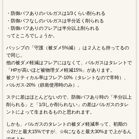
・防御バフありのバルガスは1/3くらい削られる
・防御バフなしのバルガスは半分近く削られる
・防御バフありのフレアは半分以上削られる
ってところでしょうか。
パッシブの「守護（被ダメ5%減）」は２人とも持ってるの
で同じ。
他の被ダメ軽減はフレアにはなくて、バルガスはタレントで
「HPが高いほど被物理ダメ軽減15%」があります。
被クリティカル率はフレア-10%（タレントなので常時）、
バルガス-20%（鉄衛使用時のみ）。
ステに差はほとんどないので、防御バフあり時の「半分以上
削られる」と「1/3しか削られない」の差はバルガスのタレ
ントによって生まれるものと思われます。
しかも、バルガスのタレントの被ダメ軽減率って、初期の
☆2だと最大15%ですが、☆6になると最大30%まで上がるん
ですよね。