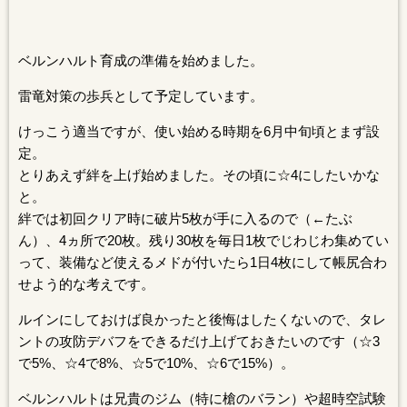
ベルンハルト育成の準備を始めました。
雷竜対策の歩兵として予定しています。
けっこう適当ですが、使い始める時期を6月中旬頃とまず設
定。
とりあえず絆を上げ始めました。その頃に☆4にしたいかな
と。
絆では初回クリア時に破片5枚が手に入るので（←たぶ
ん）、4ヵ所で20枚。残り30枚を毎日1枚でじわじわ集めてい
って、装備など使えるメドが付いたら1日4枚にして帳尻合わ
せよう的な考えです。
ルインにしておけば良かったと後悔はしたくないので、タレ
ントの攻防デバフをできるだけ上げておきたいのです（☆3
で5%、☆4で8%、☆5で10%、☆6で15%）。
ベルンハルトは兄貴のジム（特に槍のバラン）や超時空試験