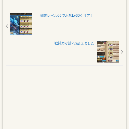
部隊レベル56で氷竜Lv60クリア！
戦闘力が計2万超えました