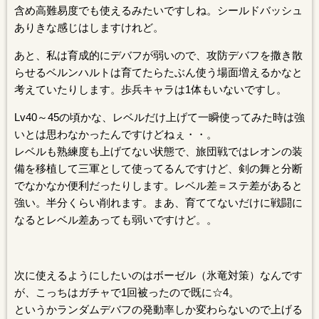
含め高難易度でも使えるみたいですしね。シールドバッシュ
ありきな感じはしますけれど。
あと、私は育成的にデバフが弱いので、攻防デバフを撒き散
らせるベルンハルトは育てたらたぶん使う場面増えるかなと
考えていたりします。歩兵キャラは1体もいないですし。
Lv40～45の頃かな、レベルだけ上げて一瞬使ってみた時は強
いとは思わなかったんですけどねぇ・・。
レベルも熟練度も上げてない状態で、旅団戦ではレオンの装
備を移植して三軍として使ってるんですけど、剣の舞と分断
でなかなか便利だったりします。レベル差＝ステ差があると
強い。半分くらい削れます。まあ、育ててないだけに戦闘に
なるとレベル差あっても弱いですけど。。
次に使えるようにしたいのはボーゼル（氷竜対策）なんです
が、こっちはガチャで1回被ったので既に☆4。
というかランダムデバフの発動率しか変わらないので上げる