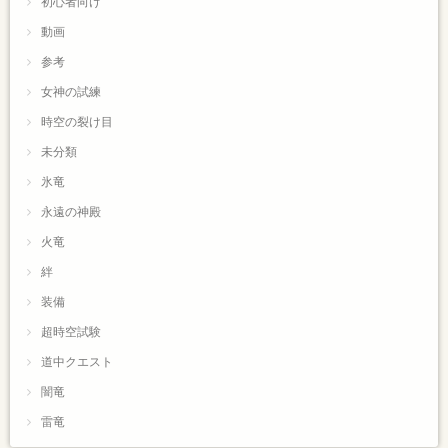
初心者向け
動画
参考
女神の試練
時空の裂け目
未分類
氷竜
永遠の神殿
火竜
絆
装備
超時空試験
道中クエスト
闇竜
雷竜