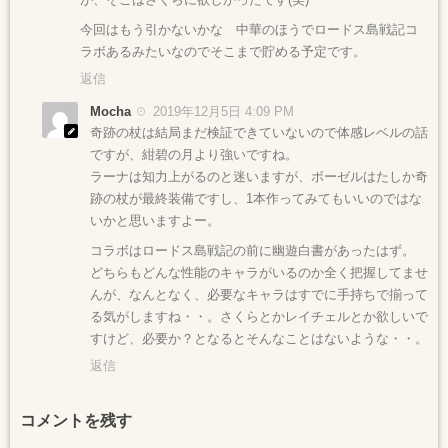
今回はもう引かないかな 中華のほうでロードス島戦記コ
ラボあるみたいなのでそこまで貯める予定です。
返信
Mocha
2019年12月5日 4:09 PM
奇跡の杖は結局まだ検証できていないので体感レベルの話
ですが、紺碧の月より強いですね。
ラーナは知力上がるのと迷いますが、ボーゼルはたしか奇
跡の杖が最終装備ですし、1本作ってみてもいいのではな
いかと思いますよー。
コラボはロードス島戦記の前に幽遊白書があったはず。
どちらもどんな性能のキャラがいるのか全く把握してませ
んが、なんとなく、必要なキャラはすでに手持ちで揃って
る気がしますね・・。さくらとかレイチェルとか欲しいで
すけど、必要か？となるとそんなことはないような・・。
返信
コメントを残す