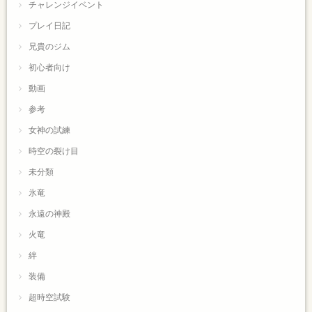
チャレンジイベント
プレイ日記
兄貴のジム
初心者向け
動画
参考
女神の試練
時空の裂け目
未分類
氷竜
永遠の神殿
火竜
絆
装備
超時空試験