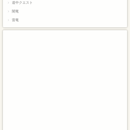
道中クエスト
闇竜
雷竜