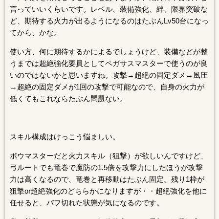
言っていいくらいです。レベル、装備強化、絆、限界突破な
ど、期待する火力が出るようになるのはたぶんLv50台になっ
てから、かな。
使い方、何に期待するかによるでしょうけど、装備などが整
うまでは超絶強化要員としてペガサスマスターで使うのが良
いのではないかと思いますね。攻撃→超絶の固定ダメ→風圧
→超絶の固定ダメが1回の攻撃で可能なので、自身の火力が
低くてもこれならたぶん問題ない。
スキル構成はけっこう悩ましい。
ボウマスターだと火力スキル（狙撃）が欲しいんですけど、
弓ルートでも竜巻で魔防の1.5倍を攻撃力にしたほうが攻撃
力は高くなるので、竜巻と再移動はたぶん固定。残り1枠が
狙撃or超絶強化のどちらかになりますが・・超絶強化を他に
任せると、バフ切れた状態が気になるのです。