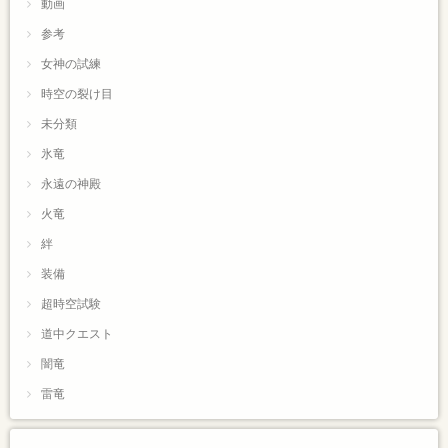
動画
参考
女神の試練
時空の裂け目
未分類
氷竜
永遠の神殿
火竜
絆
装備
超時空試験
道中クエスト
闇竜
雷竜