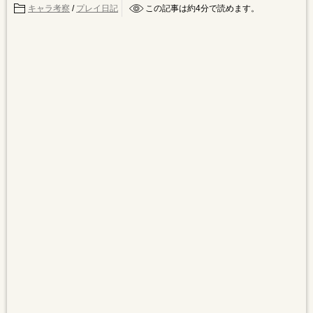
キャラ考察
/
プレイ日記
この記事は約
4
分で読めます。