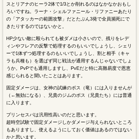
スとリアナのヒーラ2体で1/3とか削れるのはなかなかおもし
ろいですね。ラーナ・シェルファニール・リファニーあたり
の「アタッカーの範囲攻撃」だとたぶん3発で全員瀕死にで
きたりするのではないかと。
HP少ない敵に殴られても被ダメは小さいので、残りをレデ
ィンやフレアの反撃で処理するのもいいでしょうし、シェリ
ーで1体ずつ処理するのもいいでしょうし、割と相手（キャ
ラも兵種も）を選ばず同じ戦法が通用するんじゃないでしょ
うか。PvPでも通用しますし、PvEだと特に高難易度で恩恵
感じられると聞いたことはあります。
固定ダメージは、女神の試練のボス（竜）には入りませんが
（←無効になる）、兄貴のジムのボス（兄貴たち）には普通
に入ります。
プリンセスパは汎用性高いのだと思います。
超時空試験で固定ダメージしかダメージ与えられないところ
もありますし、使えるようにしておく価値はあるのではない
かと思います。