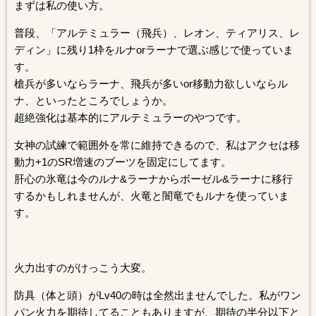
まずは私の使い方。
普段、「アルテミュラー（飛兵）、レオン、ティアリス、レ
ディン」に残り1枠をルナorラーナで選ぶ感じで使っていま
す。
槍兵が多いならラーナ、飛兵が多いor移動力欲しいならル
ナ、といったところでしょうか。
超絶強化は基本的にアルテミュラーのやつです。
女神の試練で範囲外を常に維持できるので、私はアクセは移
動力+1のSR増速のブーツを固定にしてます。
肝心の氷竜は今のルナ&ラーナからボーゼル&ラーナに移行
するかもしれませんが、火竜と闇竜でもルナを使っていま
す。
火力出すのがけっこう大変。
防具（体と頭）がLv40の時は全然出ませんでした。私がワン
パン火力を期待してることもありますが、期待の半分以下と