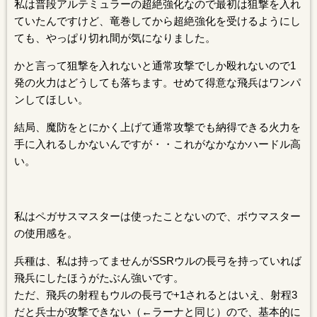
私は普段アルテミュラーの超絶強化なので最初は狙撃を入れ
ていたんですけど、竜巻してから超絶強化を受けるようにし
ても、やっぱり切れ間が気になりました。
かと言って狙撃を入れないと通常攻撃でしか殴れないので1
発の火力はどうしても落ちます。せめて得意な飛兵はワンパ
ンしてほしい。
結局、魔防をとにかく上げて通常攻撃でも納得できる火力を
手に入れるしかないんですが・・これがなかなかハードル高
い。
私はペガサスマスターは使ったことないので、ボウマスター
の使用感を。
兵種は、私は持ってませんがSSRウルの長弓を持っていれば
飛兵にしたほうがたぶん強いです。
ただ、飛兵の射程もウルの長弓で+1されるとはいえ、射程3
だと兵士が攻撃できない（←ラーナと同じ）ので、基本的に