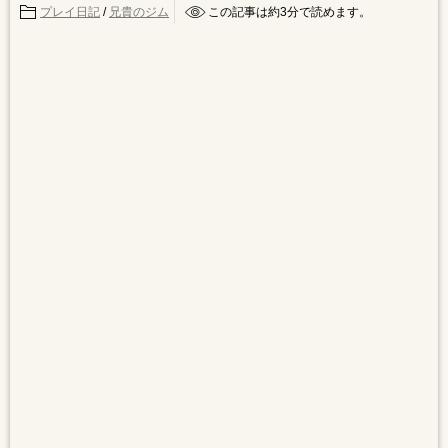
プレイ日記
/
兄貴のジム
この記事は約
3
分で読めます。