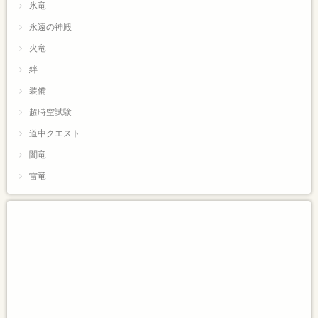
氷竜
永遠の神殿
火竜
絆
装備
超時空試験
道中クエスト
闇竜
雷竜