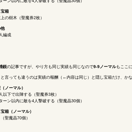
ターン以内に敵を4人撃破する（聖魔晶30個）
し宝箱
左上の樹木（聖魔券2枚）
の他
人編成
9精鋭
の記事ですが、やり方も同じ実績も同じなので
9-9ノーマル
もここ
・と言っても違うのは実績の報酬（←内容は同じ）と隠し宝箱だけ、か
績（ノーマル）
3人以下で出陣する（聖魔券3枚）
ターン以内に敵を4人撃破する（聖魔晶30個）
し宝箱（ノーマル）
（聖魔晶70個）