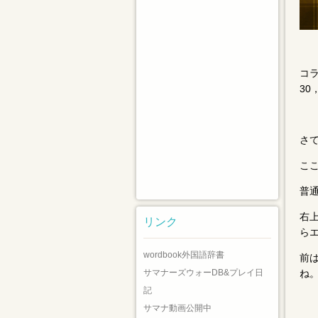
コラ
3
さて
こ
普
右
リンク
ら
wordbook外国語辞書
前
サマナーズウォーDB&プレイ日
ね
記
サマナ動画公開中