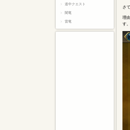
道中クエスト
さ
闇竜
理
雷竜
す