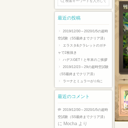
最近の投稿
2019/12/30～2020/1/5の超時
空試験（SS最終までクリア済）
エラスタ&クラレットのガチ
ャで2枚抜き
ハデスGET！と年末のご挨拶
2019/12/23～29の超時空試験
（SS最終までクリア済）
ラーナとミュラーが☆6に
最近のコメント
2019/12/30～2020/1/5の超時
空試験（SS最終までクリア済）
に
Mocha
より