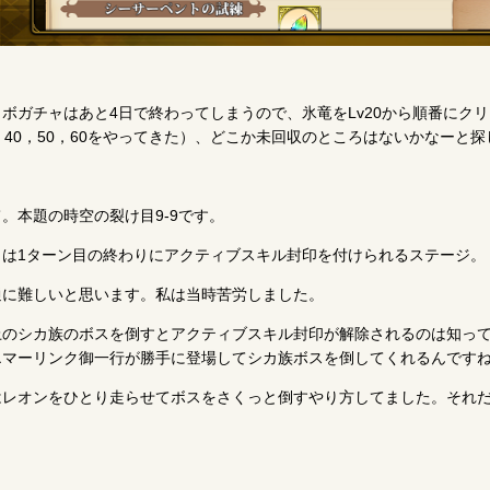
ボガチャはあと4日で終わってしまうので、氷竜をLv20から順番にクリ
0，40，50，60をやってきた）、どこか未回収のところはないかなーと
。本題の時空の裂け目9-9です。
こは1ターン目の終わりにアクティブスキル封印を付けられるステージ。
通に難しいと思います。私は当時苦労しました。
上のシカ族のボスを倒すとアクティブスキル封印が解除されるのは知って
エマーリンク御一行が勝手に登場してシカ族ボスを倒してくれるんです
はレオンをひとり走らせてボスをさくっと倒すやり方してました。それ
。