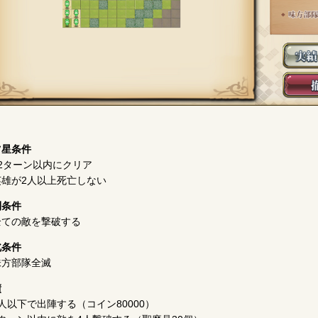
ツ星条件
2ターン以内にクリア
英雄が2人以上死亡しない
利条件
全ての敵を撃破する
北条件
味方部隊全滅
績
人以下で出陣する（コイン80000）