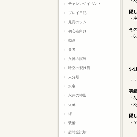
・3
チャレンジイベント
隠
プレイ日記
・
兄貴のジム
そ
初心者向け
・6
動画
参考
女神の試練
時空の裂け目
9-
未分類
・
氷竜
実
永遠の神殿
・
・3
火竜
絆
隠
・？
装備
超時空試験