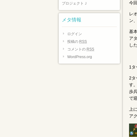
今
プロジェクトＪ
レ
メタ情報
ン
基
ログイン
ア
投稿の
RSS
し
コメントの
RSS
WordPress.org
1
2
す
歩
で
上
ア