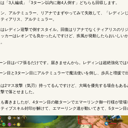
回は「3人編成」「3ターン以内に敵4人倒す」どちらも回収します。
オン、アルテミュラー、リアナでまずやってみて失敗して、「レディン
、ティアリス、アルテミュラー。
本はレディン迎撃で倒すスタイル。回復はリアナでなくティアリスのリ
タッカーはレオンでも良かったんですけど、疾風が発動したらおいしい
た。
ターン目はバフ張るだけです。届きませんから。レディンは超絶強化では
ターン目と3ターン目にアルテミュラーで魔法使いを倒し、歩兵と増援で
。
兵は2マス攻撃（気刃）持ってるんですけど、大喝を優先する場合もある
迎撃で落とせました。
にも書きましたが、4ターン目の敵ターンでエマーリンク御一行様が登場
クティブスキル封印が解けて、エマーリンク達が動いてきて、5ターン目