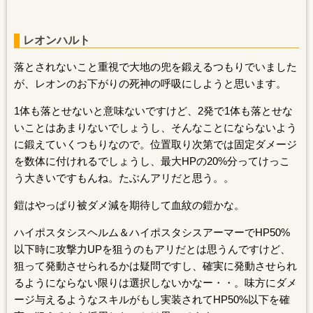
レオンハルト
落とされないこと重視で大地の兜を鍛えるつもりでいました
が、レオンのお下がりの死神の呼吸にしようと思います。
1体も落とせないと意味ないですけど、2発で1体も落とせな
いことはあまりないでしょうし、そんなことにならないよう
に鍛えていくつもりなので。位置取り次第では固定ダメージ
を数体に付けれるでしょうし、最大HPの20%分ってけっこ
う大きいですもんね。たぶんアリだと思う。。
鎧はやっぱり被ダメ減を期待して血紋の鎧かな。
ハイポスタシスヘルム＆ハイポスタシスアーマーでHP50%
以下時に攻撃力UPを狙うのもアリだとは思うんですけど、
狙って発動させられるかは疑問ですし、確実に発動させられ
るようにならない限りは選択しないかなー・・。味方にダメ
ージ与えるようなスキルがもし実装されてHP50%以下を確