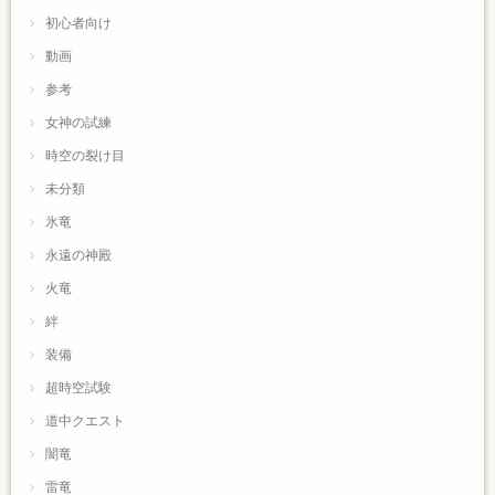
初心者向け
動画
参考
女神の試練
時空の裂け目
未分類
氷竜
永遠の神殿
火竜
絆
装備
超時空試験
道中クエスト
闇竜
雷竜