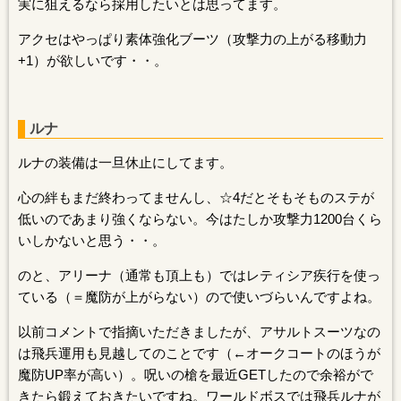
実に狙えるなら採用したいとは思ってます。
アクセはやっぱり素体強化ブーツ（攻撃力の上がる移動力
+1）が欲しいです・・。
ルナ
ルナの装備は一旦休止にしてます。
心の絆もまだ終わってませんし、☆4だとそもそものステが
低いのであまり強くならない。今はたしか攻撃力1200台くら
いしかないと思う・・。
のと、アリーナ（通常も頂上も）ではレティシア疾行を使っ
ている（＝魔防が上がらない）ので使いづらいんですよね。
以前コメントで指摘いただきましたが、アサルトスーツなの
は飛兵運用も見越してのことです（←オークコートのほうが
魔防UP率が高い）。呪いの槍を最近GETしたので余裕がで
きたら鍛えておきたいですね。ワールドボスでは飛兵ルナが