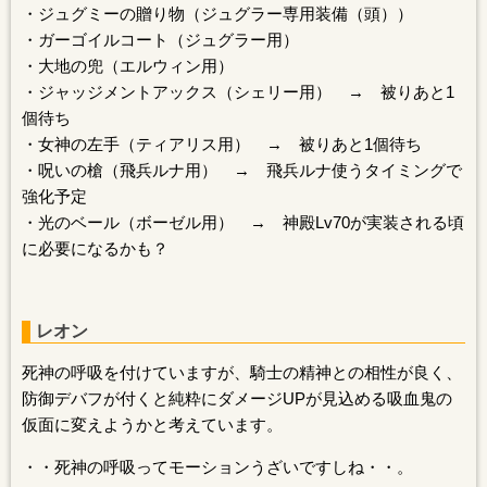
・ジュグミーの贈り物（ジュグラー専用装備（頭））
・ガーゴイルコート（ジュグラー用）
・大地の兜（エルウィン用）
・ジャッジメントアックス（シェリー用） → 被りあと1
個待ち
・女神の左手（ティアリス用） → 被りあと1個待ち
・呪いの槍（飛兵ルナ用） → 飛兵ルナ使うタイミングで
強化予定
・光のベール（ボーゼル用） → 神殿Lv70が実装される頃
に必要になるかも？
レオン
死神の呼吸を付けていますが、騎士の精神との相性が良く、
防御デバフが付くと純粋にダメージUPが見込める吸血鬼の
仮面に変えようかと考えています。
・・死神の呼吸ってモーションうざいですしね・・。