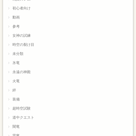
初心者向け
動画
参考
女神の試練
時空の裂け目
未分類
氷竜
永遠の神殿
火竜
絆
装備
超時空試験
道中クエスト
闇竜
雷竜