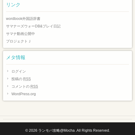
リンク
wordbook外国語辞書
サマナーズウォーDB&プレイ日記
サマナ動画公開中
プロジェクトＪ
メタ情報
ログイン
投稿の
RSS
コメントの
RSS
WordPress.org
© 2026
ランモバ攻略@Mocha
.All Rights Reserved.