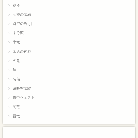
参考
女神の試練
時空の裂け目
未分類
氷竜
永遠の神殿
火竜
絆
装備
超時空試験
道中クエスト
闇竜
雷竜