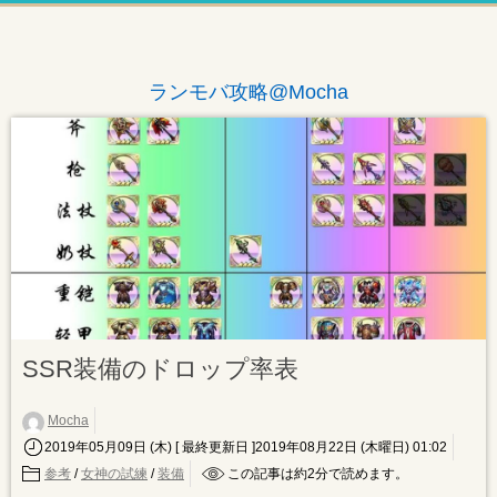
ランモバ攻略@Mocha
SSR装備のドロップ率表
Mocha
2019年05月09日 (木)
[ 最終更新日 ]2019年08月22日 (木曜日) 01:02
参考
/
女神の試練
/
装備
この記事は約
2
分で読めます。