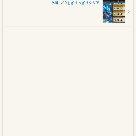
氷竜Lv50をぎりっぎりクリア